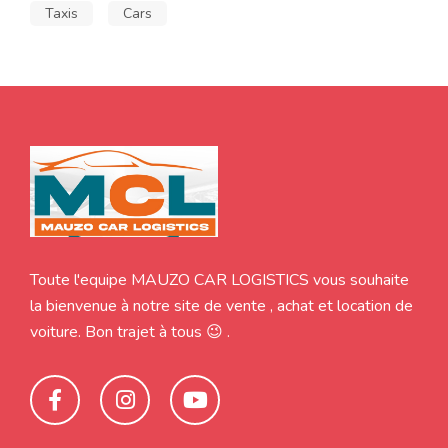
Taxis
Cars
Toute l'equipe MAUZO CAR LOGISTICS vous souhaite
la bienvenue à notre site de vente , achat et location de
voiture. Bon trajet à tous 😉 .